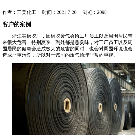
作者：三美化工 时间：2021-7-20 浏览：
2098
客户的案例
浙江
某
橡胶厂
，
因
橡胶废气会给工厂员工以及周围居民带
来很大危害，特别夏季，到处都是恶臭味，对工厂员工以及周
围居民的健康会造成极大的危害的同时，也会对周围环境也会
造成严重污染
，
所以
对于
该
司的废气治理非常的重视
。