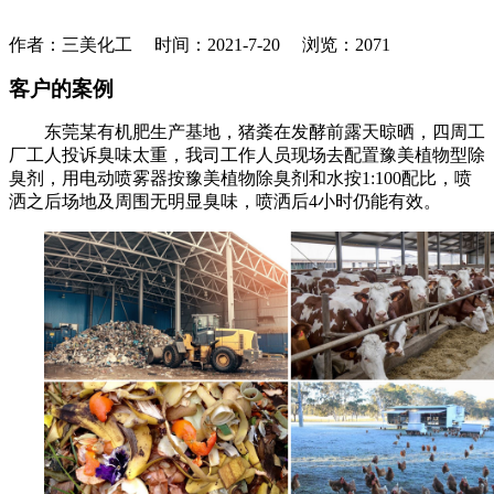
作者：三美化工 时间：2021-7-20 浏览：
2071
客户的案例
东莞某有机肥生产基地，猪粪在发酵前露天晾晒，四周工
厂工人投诉臭味太重，我司工作人员现场去配置
豫美
植物型除
臭剂，用电动喷雾器按
豫美
植物除臭剂和水按
1:100配比，喷
洒之后场地及周围无明显臭味，喷洒后4小时仍能有效。