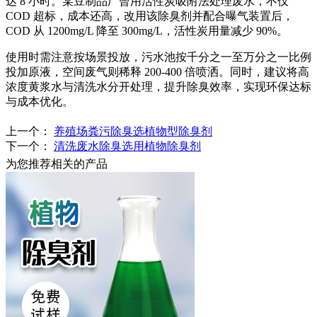
达
8 小时。某豆制品厂曾用活性炭吸附法处理废水，不仅
COD 超标，成本还高，改用该
除臭剂
并配合曝气装置后，
COD 从 1200mg/L 降至 300mg/L，活性炭用量减少 90%。​
使用时需注意按场景投放，污水池按千分之一至万分之一比例
投加原液，空间废气则稀释
200-400 倍喷洒。同时，建议将高
浓度黄浆水与清洗水分开处理，提升除臭效率，实现环保达标
与成本优化。​
上一个：
养殖场粪污除臭选植物型除臭剂
下一个：
清洗废水除臭选用植物除臭剂
为您推荐相关的产品